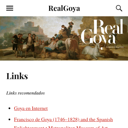
RealGoya
Links
Links recomendados
Goya en Internet
Francisco de Goya (1746–1828) and the Spanish
Enlightenment • Metropolitan Museum of Art