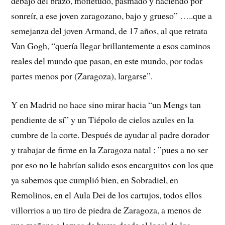
debajo del brazo, mofletudo, pasmado y haciendo por
sonreír, a ese joven zaragozano, bajo y grueso” …..que a
semejanza del joven Armand, de 17 años, al que retrata
Van Gogh, “quería llegar brillantemente a esos caminos
reales del mundo que pasan, en este mundo, por todas
partes menos por (Zaragoza), largarse”.
Y en Madrid no hace sino mirar hacia “un Mengs tan
pendiente de sí” y un Tiépolo de cielos azules en la
cumbre de la corte. Después de ayudar al padre dorador
y trabajar de firme en la Zaragoza natal ; ”pues a no ser
por eso no le habrían salido esos encarguitos con los que
ya sabemos que cumplió bien, en Sobradiel, en
Remolinos, en el Aula Dei de los cartujos, todos ellos
villorrios a un tiro de piedra de Zaragoza, a menos de
una mañana a lomos de burro desde el local de los