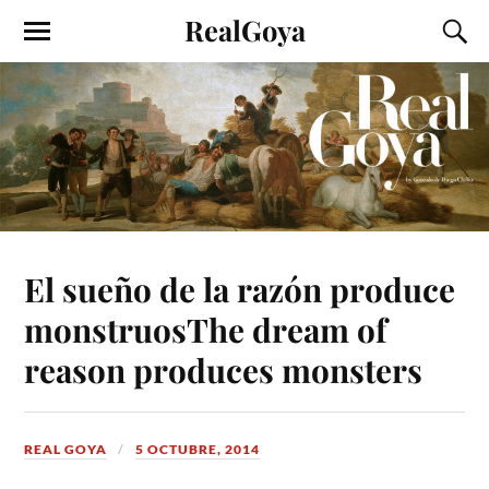
RealGoya
El sueño de la razón produce
monstruos
The dream of
reason produces monsters
REAL GOYA
5 OCTUBRE, 2014